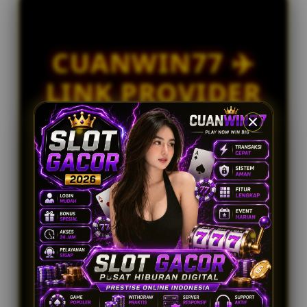
w
ma****i6
l
IDR 353,691.42
i
Togel China
c
CUANWIN77 ✈️
e
sa****a8
IDR 342,244.22
n
LINK PROVIDER
Togel China
s
e
ar****o8
OFFICIAL
d
IDR 1,525,901.10
e
Togel Japan
CUANWIN PLAY
t
a
NOW WIN BIG
i
l
s
merupakan situs link login dan daftar
permainan online resmi dan terpercaya yang
menawarkan akses cepat, layanan profesional
24 jam, serta berbagai pilihan permainan