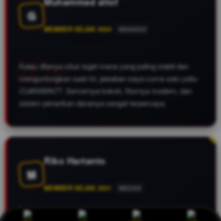
Muhammad altof
G
MEMBER SEJAK 2024
MANADO
Kalau ditanya situs togel mana yang paling stabil dan
menguntungkan saat ini, jawaban saya cuma satu yaitu
CUANWIN77. Servernya kokoh, fiturnya modern, dan
sistem penarikan dananya sangat terpercaya.
Riko Hartanto
M
MEMBER SEJAK 2021
MEDAN