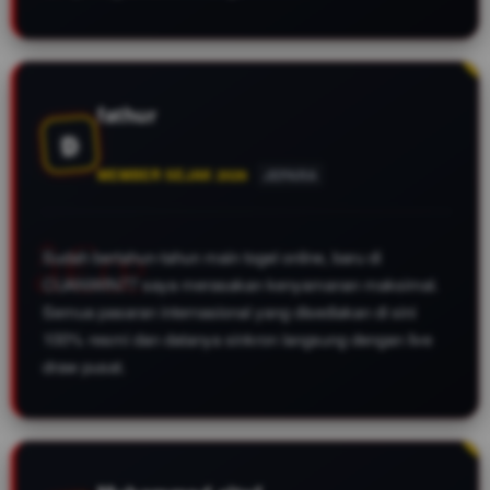
fathur
D
MEMBER SEJAK 2026
JEPARA
Sudah bertahun-tahun main togel online, baru di
CUANWIN77 saya merasakan kenyamanan maksimal.
Semua pasaran internasional yang disediakan di sini
100% resmi dan datanya sinkron langsung dengan live
draw pusat.