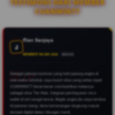
TESTIMONI DARI MEMBER
panduan cara memasang
CUANWIN77
berbagai jenis taruhan (4D/3D/2D,
Colok, dll) beserta rincian cara
membaca hasil result pasaran
secara lengkap.
Rian Sanjaya
J
MEMBER SEJAK 2026
MEDAN
Sebagai pekerja kantoran yang hobi pasang angka di
sela waktu istirahat, saya butuh situs yang serba cepat.
CUANWIN77 benar-benar membuktikan kelasnya
sebagai situs Tier Atas. Integrasi pembayaran via e-
wallet di sini sangat lancar. Begitu angka jitu saya tembus
di pasaran siang, dana kemenangan langsung masuk
dompet digital dalam hitungan menit.