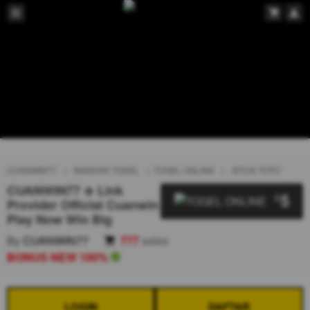
CUANWIN77
BANDAR TOGEL
TOGEL ONLINE
SITUS TOTO
CUANWIN77 ✈️ Link
5
$
Provider Official Cuanwin
Play Now Win Big
By
CUANWIN77
777
sales
BONUS NEW 100%
LOGIN
DAFTAR