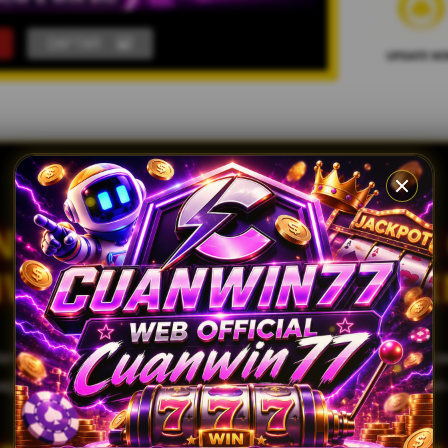
DAFTAR
UPDATE W
77 ✈️ LINK PROVIDER 
WIN 77 PLAY NOW WI
dan daftar permainan online resmi dan terpercaya yang men
rbagai pilihan permainan populer dalam satu platform yang am