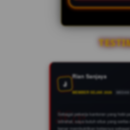
Sangat ada. Antarmuk
oleh pemula sekalip
memasang berbagai je
pasaran secara lengka
TESTI
Rian Sanjaya
J
MEMBER SEJAK 2026
MEDAN
Sebagai pekerja kantoran yang hobi p
istirahat, saya butuh situs yang ser
benar membuktikan kelasnya sebagai si