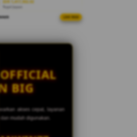
IDR 1,417,502.02
Togel Japan
INNER
LIVE FEED
la****u3
IDR 1,978,970.78
Togel Bulleye
ar****o9
IDR 628,438.16
Togel HK
ri****o0
IDR 1,784,001.84
OFFICIAL
Togel Kingkong
di****n7
N BIG
IDR 871,383.66
Togel Bulleye
awarkan akses cepat, layanan
an dan mudah digunakan.