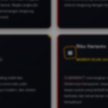
lancar. Begitu angka jitu
sinkron langsung dengan liv
 kemenangan langsung
menit.
Riko Hartanto
M
O
MEMBER SEJAK 20
ling stabil dan
CUANWIN77 memangkas semu
a cuma satu yaitu
Sistemnya transparan, bay
ya modern, dan sistem
tanpa syarat yang berbelit-b
.
berkelas dan benar-benar m
tempatnya!