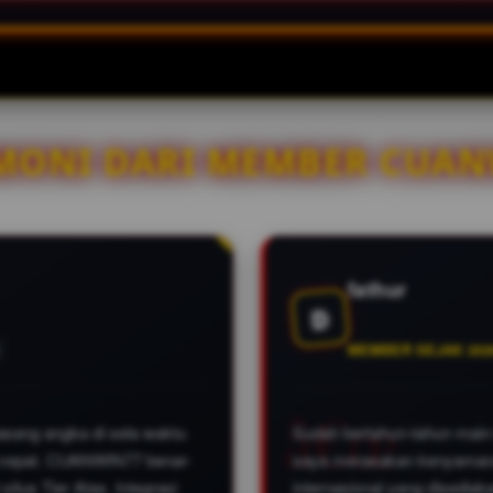
a situs Tier Atas kami dirancang sangat intuitif agar m
un. Selain itu, kami menyediakan menu bantuan yang
nis taruhan (4D/3D/2D, Colok, dll) beserta rincian cara
p.
MONI DARI MEMBER CUA
fathur
D
MEMBER SEJAK 20
asang angka di sela waktu
Sudah bertahun-tahun main 
ba cepat. CUANWIN77 benar-
saya merasakan kenyaman
tus Tier Atas. Integrasi
internasional yang disediak