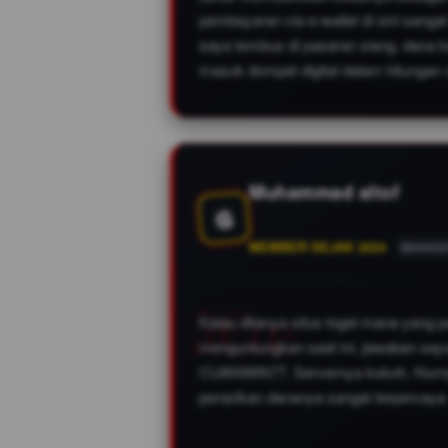
pembayaran via e-wallet di sini sangat 
saya tembus di pasaran siang, dana
masuk dompet digital dalam hitungan 
Muhammad altof
G
MEMBER SEJAK 2024
MANAD
Kalau ditanya situs togel mana yang pa
menguntungkan saat ini, jawaban say
CUANWIN77. Servernya kokoh, fiturn
penarikan dananya sangat terpercaya