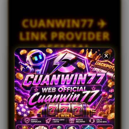
sa****a9
l
IDR 2,073,036.26
i
Togel Bulleye
c
CUANWIN77 ✈️
e
ni****o9
IDR 503,384.06
n
LINK PROVIDER
Toto Macau
s
e
sa****a8
OFFICIAL
d
IDR 1,849,182.00
e
Togel China
CUANWIN 77
t
a
PLAY NOW WIN
i
l
BIG
s
merupakan situs link login dan daftar
permainan online resmi dan terpercaya yang
menawarkan akses cepat, layanan profesional