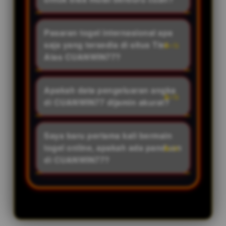
infrastruktur server yang sangat
Anda tidak memerlukan modal
tangguh, kecepatan akses
besar untuk merasakan fasilitas
Pasaran togel internasional apa
premium anti-lag, lisensi resmi
Tier Atas. Di CUANWIN77, taruhan
saja yang tersedia di situs Tier
pasaran internasional, serta
bisa dimulai dari nominal terkecil
Atas CUANWIN77?
standar pelayanan konsumen
(100 perak), sehingga sangat
kelas VIP.
CUANWIN77 menyediakan
bersahabat untuk pemain tipe
puluhan pasaran resmi berskala
Apakah data pengeluaran angka
invest maupun pemula.
dunia yang paling diminati para
di CUANWIN77 dijamin akurat?
pemain besar, mulai dari pasaran
Sebagai situs Tier Atas,
klasik seperti Singapore (SGP),
CUANWIN77 mengintegrasikan
Saya baru pertama kali bermain
Hongkong (HK), Sydney (SDY),
sistemnya langsung dengan situs
togel online, apakah ada panduan
hingga pasaran modern populer
pusat pasaran resmi. Hasil result
di CUANWIN77?
seperti Toto Macau dan ada juga
diperbarui secara otomatis dan
pasaran lokal untuk melengkapi
Sangat ada. Antarmuka situs Tier
real-time lewat live draw,
kesenangan Anda.
Atas kami dirancang sangat
memastikan tidak ada rekayasa
intuitif agar mudah dipahami,
atau manipulasi data angka.
bahkan oleh pemula sekalipun.