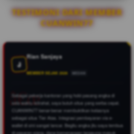
Selain itu, kami menyediakan
menu bantuan yang berisi
TESTIMONI DARI MEMBER
panduan cara memasang
CUANWIN77
berbagai jenis taruhan (4D/3D/2D,
Colok, dll) beserta rincian cara
membaca hasil result pasaran
secara lengkap.
Rian Sanjaya
J
MEMBER SEJAK 2026
MEDAN
Sebagai pekerja kantoran yang hobi pasang angka di
sela waktu istirahat, saya butuh situs yang serba cepat.
CUANWIN77 benar-benar membuktikan kelasnya
sebagai situs Tier Atas. Integrasi pembayaran via e-
wallet di sini sangat lancar. Begitu angka jitu saya tembus
di pasaran siang, dana kemenangan langsung masuk