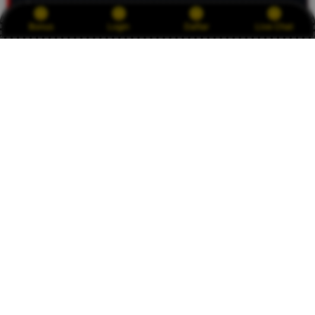
CUANWIN77 memangkas semua kerumitan bermain
Bonus
Login
Daftar
Live Chat
togel online. Sistemnya transparan, bayarannya penuh,
dan bonusnya real tanpa syarat yang berbelit-belit. Kalau
mau cari situs yang berkelas dan benar-benar
mendatangkan Auto Cuan, di sini tempatnya!