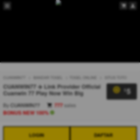
CUANWIN77
BANDAR TOGEL
TOGEL ONLINE
SITUS TOTO
CUANWIN77 ✈️ Link Provider Official
5
$
Cuanwin 77 Play Now Win Big
By
CUANWIN77
777
sales
BONUS NEW 100%
LOGIN
DAFTAR