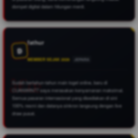
dompet digital dalam hitungan menit.
fathur
D
MEMBER SEJAK 2026
JEPARA
Sudah bertahun-tahun main togel online, baru di
CUANWIN77 saya merasakan kenyamanan maksimal.
Semua pasaran internasional yang disediakan di sini
100% resmi dan datanya sinkron langsung dengan live
draw pusat.