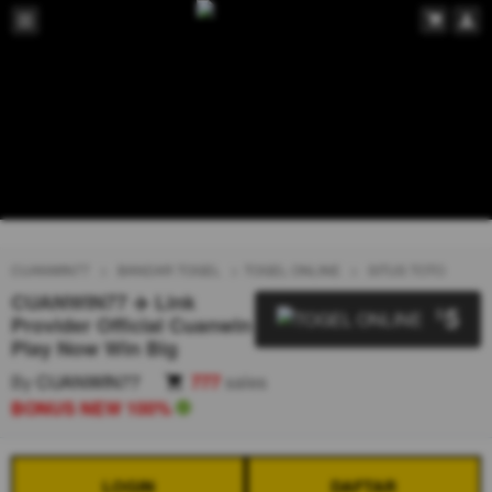
CUANWIN77
BANDAR TOGEL
TOGEL ONLINE
SITUS TOTO
CUANWIN77 ✈️ Link
5
$
Provider Official Cuanwin
Play Now Win Big
By
CUANWIN77
777
sales
BONUS NEW 100%
LOGIN
DAFTAR