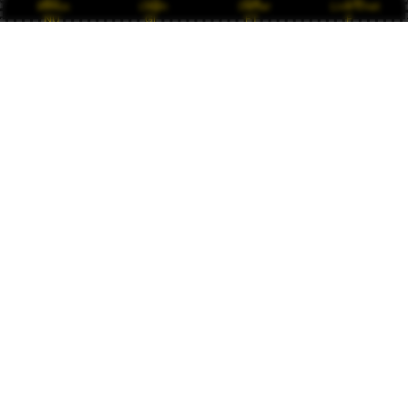
CUANWIN77 memangkas semua kerumitan bermain
Bonus
Login
Daftar
Live Chat
togel online. Sistemnya transparan, bayarannya penuh,
dan bonusnya real tanpa syarat yang berbelit-belit. Kalau
mau cari situs yang berkelas dan benar-benar
mendatangkan Auto Cuan, di sini tempatnya!