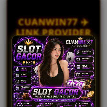
w
sa****a6
l
IDR 562,834.88
i
Togel Bulleye
c
CUANWIN77 ✈️
e
fi****o8
IDR 202,142.30
n
LINK PROVIDER
Togel Singapore
s
e
at****r8
OFFICIAL
d
IDR 1,356,560.44
e
Togel China
CUANWIN PLAY
t
a
NOW WIN BIG
i
l
s
merupakan situs link login dan daftar
permainan online resmi dan terpercaya yang
menawarkan akses cepat, layanan profesional
24 jam, serta berbagai pilihan permainan