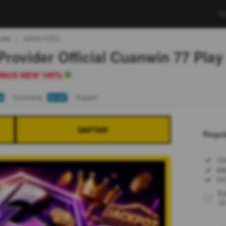
C
INE
SITUS TOTO
rovider Official Cuanwin 77 Pla
NUS NEW 100%
Comments
Support
3
23.187
DAFTAR
Regul
Regu
Inc
TO
Inc
merup
BA
Inc
SI
perm
mena
Ex
profe
12
perm
aman