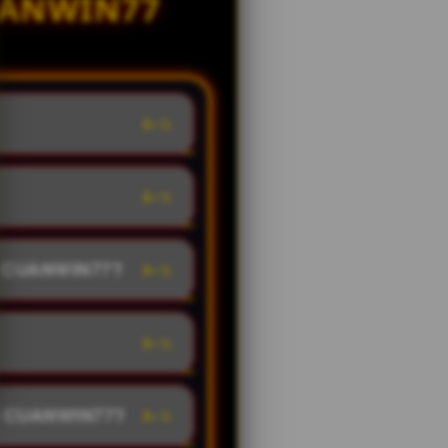
UANWIN77
ki infrastruktur server
n internasional, serta
UANWIN77, taruhan bisa
ain tipe invest maupun
tas CUANWIN77?
diminati para pemain
 (SDY), hingga pasaran
pi kesenangan Anda.
an situs pusat pasaran
, memastikan tidak ada
di CUANWIN77?