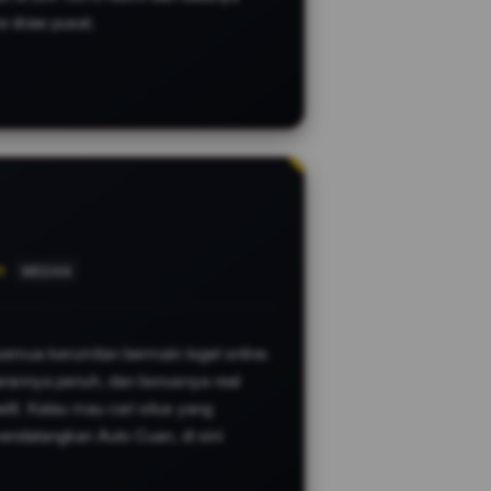
e draw pusat.
21
MEDAN
a kerumitan bermain togel online.
arannya penuh, dan bonusnya real
elit. Kalau mau cari situs yang
endatangkan Auto Cuan, di sini