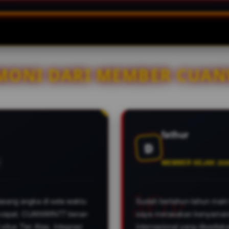
a situs Tier Atas kami dirancang sangat intuitif agar m
un. Selain itu, kami menyediakan menu bantuan yang
nis taruhan (4D/3D/2D, Colok, dll) beserta rincian cara
p.
MONI DARI MEMBER CUA
fathur
D
MEMBER SEJAK 20
asang angka di sela waktu
Sudah bertahun-tahun main 
ba cepat. CUANWIN77 benar-
saya merasakan kenyaman
tus Tier Atas. Integrasi
internasional yang disediak