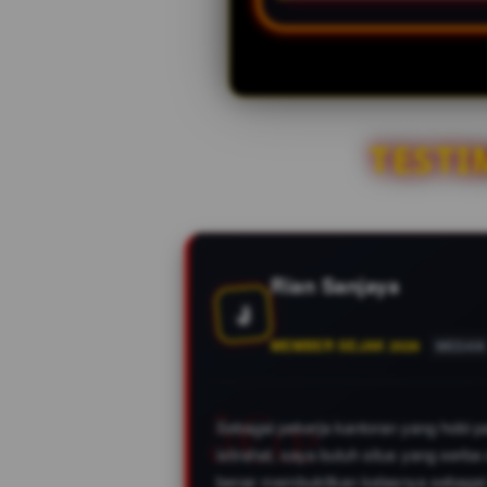
Sangat ada. Antarmuk
oleh pemula sekalip
memasang berbagai je
pasaran secara lengka
TESTI
Rian Sanjaya
J
MEMBER SEJAK 2026
MEDAN
Sebagai pekerja kantoran yang hobi p
istirahat, saya butuh situs yang ser
benar membuktikan kelasnya sebagai si