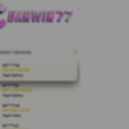
NANG TERAKHIR
ka****u0
IDR 957,464.00
Togel Sydney
di****n9
IDR 1,367,623.88
Togel Sydney
ka****u4
IDR 896,710.18
Togel China
la****u2