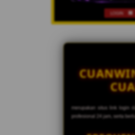
LOGIN
CUANWIN
CUA
merupakan situs link login 
profesional 24 jam, serta be