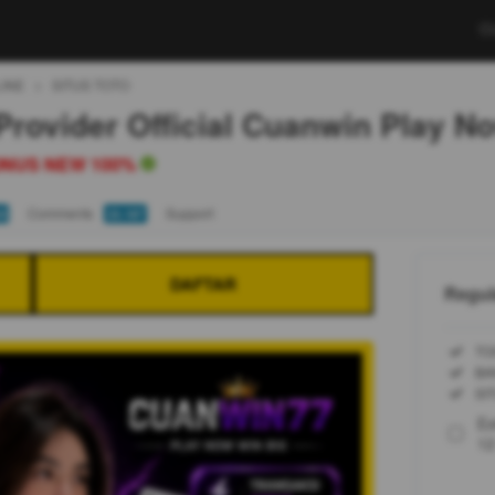
C
INE
SITUS TOTO
rovider Official Cuanwin Play N
NUS NEW 100%
Comments
Support
3
23.187
DAFTAR
Regul
Regu
Inc
TO
Inc
merup
BA
Inc
SI
perm
mena
Ex
profe
12
perm
aman