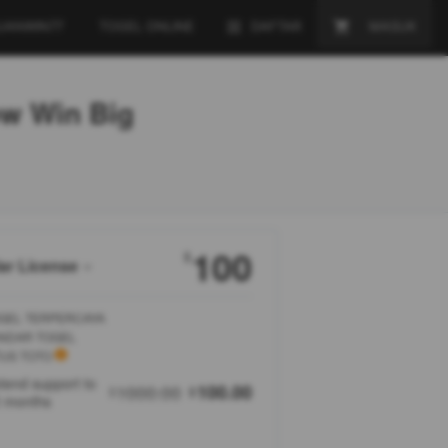
UANWIN77
TOGEL ONLINE
DAFTAR
MASUK
ow Win Big
100
$
ar License
88
lar License
$
SELECTED
luded:
GEL TERPERCAYA
luded:
akan situs link login dan daftar
NDAR TOGEL
luded:
TUS TOTO
ainan online resmi dan terpercaya yang
warkan akses cepat, layanan
tend support to
1000.00
100.00
$
$
sional 24 jam, serta berbagai pilihan
 months
ainan populer dalam satu platform yang
 dan mudah digunakan.