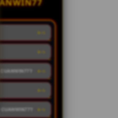
UANWIN77
ki infrastruktur server
n internasional, serta
UANWIN77, taruhan bisa
ain tipe invest maupun
tas CUANWIN77?
diminati para pemain
 (SDY), hingga pasaran
pi kesenangan Anda.
an situs pusat pasaran
, memastikan tidak ada
di CUANWIN77?