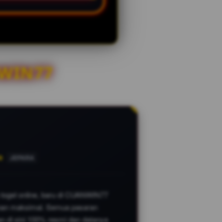
udah dipahami, bahkan
 berisi panduan cara
 membaca hasil result
NWIN77
26
JEPARA
togel online, baru di CUANWIN77
an maksimal. Semua pasaran
an di sini 100% resmi dan datanya