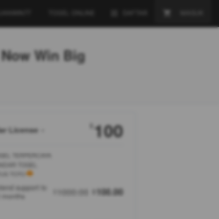
UANWIN77
TOGEL ONLINE
DAFTAR
MASUK
y Now Win Big
100
$
ar License
88
lar License
$
SELECTED
luded:
GEL TERPERCAYA
luded:
akan situs link login dan daftar
NDAR TOGEL
luded:
TUS TOTO
ainan online resmi dan terpercaya yang
warkan akses cepat, layanan
tend support to
1000.00
100.00
$
$
sional 24 jam, serta berbagai pilihan
 months
ainan populer dalam satu platform yang
 dan mudah digunakan.