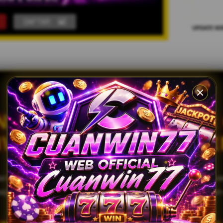
DAFTAR
UPDATE W
77 ✈️ LINK PROVIDER 
WIN 77 PLAY NOW WI
dan daftar permainan online resmi dan terpercaya yang men
rbagai pilihan permainan populer dalam satu platform yang am