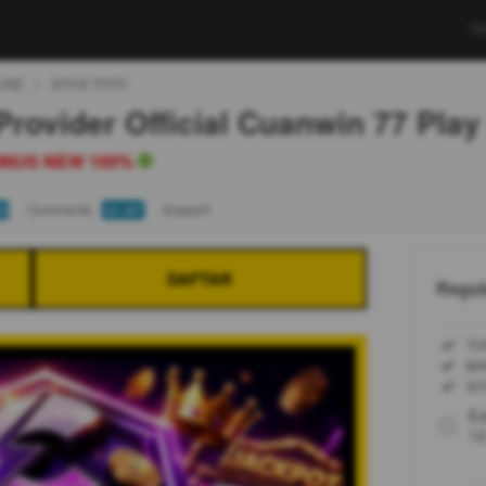
C
INE
SITUS TOTO
rovider Official Cuanwin 77 Pla
NUS NEW 100%
Comments
Support
3
23.187
DAFTAR
Regul
Regu
Inc
TO
Inc
merup
BA
Inc
SI
perm
mena
Ex
profe
12
perm
aman