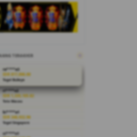
NANG TERAKHIR
ra****a3
IDR 817,896.00
Togel Bulleye
ri****o2
IDR 1,335,165.82
Toto Macau
bi****a1
IDR 348,932.96
Togel Singapore
vi****o1