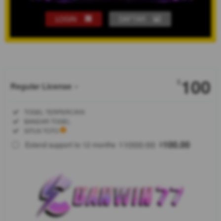
LOGIN
DAFTAR
Show More
100
$
Regular License
Regular
Included:
TOGEL TERPERCAYA
License
Included:
BANDAR TOGEL
SELECTED
Included:
SITUS TOTO
88
$
1000.00
100.00
Extend support to 12 months
$
$
merupakan
situs link
login dan
daftar
permainan
online resmi
dan