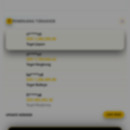
terpercaya
yang
menawarkan
akses cepat,
PEMENANG TERAKHIR
layanan
profesional
ri****o3
24 jam,
IDR 1,396,590.00
Togel Japan
serta
berbagai
ri****o1
pilihan
IDR 1,749,044.42
permainan
Togel Kingkong
populer
ka****u8
dalam satu
IDR 1,268,485.88
platform
Togel Bulleye
yang aman
dan mudah
fi****o8
digunakan.
IDR 685,682.36
Togel Kingkong
V
UPDATE WINNER
LIVE FEED
re****a7
i
IDR 1,832,797.58
e
Togel Sydney