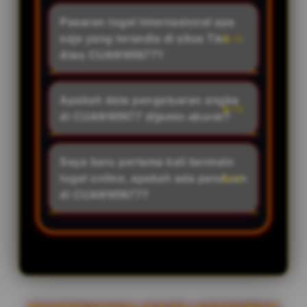
Anda tidak memerlukan modal
tangguh, kecepatan akses
besar untuk merasakan fasilitas
Pasaran togel internasional apa
premium anti-lag, lisensi resmi
Tier Atas. Di CUANWIN77, taruhan
saja yang tersedia di situs Tier
pasaran internasional, serta
bisa dimulai dari nominal terkecil
Atas CUANWIN77?
standar pelayanan konsumen
(100 perak), sehingga sangat
kelas VIP.
CUANWIN77 menyediakan
bersahabat untuk pemain tipe
puluhan pasaran resmi berskala
Apakah data pengeluaran angka
invest maupun pemula.
dunia yang paling diminati para
di CUANWIN77 dijamin akurat?
pemain besar, mulai dari pasaran
Sebagai situs Tier Atas,
klasik seperti Singapore (SGP),
CUANWIN77 mengintegrasikan
Saya baru pertama kali bermain
Hongkong (HK), Sydney (SDY),
sistemnya langsung dengan situs
togel online, apakah ada panduan
hingga pasaran modern populer
pusat pasaran resmi. Hasil result
di CUANWIN77?
seperti Toto Macau dan ada juga
diperbarui secara otomatis dan
pasaran lokal untuk melengkapi
Sangat ada. Antarmuka situs Tier
real-time lewat live draw,
kesenangan Anda.
Atas kami dirancang sangat
memastikan tidak ada rekayasa
intuitif agar mudah dipahami,
atau manipulasi data angka.
bahkan oleh pemula sekalipun.
Selain itu, kami menyediakan
menu bantuan yang berisi